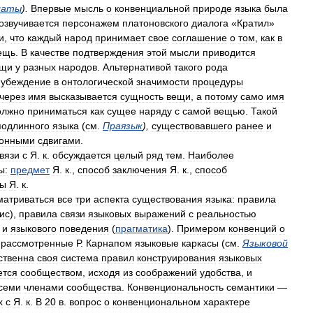
латы
).
Впервые
мысль
о
конвенциальной
природе
языка
была
озвучивается
персонажем
платоновского
диалога
«
Кратил
»
и
,
что
каждый
народ
принимает
свое
соглашение
о
том
,
как
в
ещь
.
В
качестве
подтверждения
этой
мысли
приводится
ещи
у
разных
народов
.
Альтернативой
такого
рода
убеждение
в
онтологической
значимости
процедуры
через
имя
высказывается
сущность
вещи
,
а
потому
само
имя
олжно
приниматься
как
сущее
наряду
с
самой
вещью
.
Такой
подлинного
языка
(
см
.
Праязык
),
существовавшего
ранее
и
ионными
сдвигами
.
вязи
с
Я
.
к
.
обсуждается
целый
ряд
тем
.
Наиболее
ы:
предмет
Я
.
к
.,
способ
заключения
Я
.
к
.,
способ
цы
Я
.
к
.
матриваться
все
три
аспекта
существования
языка:
правила
ис
),
правила
связи
языковых
выражений
с
реальностью
и
языкового
поведения
(
прагматика
).
Примером
конвенций
о
рассмотренные
Р
.
Карнапом
языковые
каркасы
(
см
.
Языковой
ственна
своя
система
правил
конструирования
языковых
ется
сообществом
,
исходя
из
соображений
удобства
,
и
семи
членами
сообщества
.
Конвенциональность
семантики
—
х
с
Я
.
к
.
В
20
в
.
вопрос
о
конвенциональном
характере