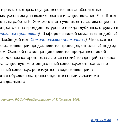
,
в
рамках
которых
осуществляется
поиск
абсолютных
мым
условием
для
возникновения
и
существования
Я
.
к
.
В
том
,
тельны
работы
Н
.
Хомского
и
его
учеников
,
настаивающих
на
уществуют
на
врожденном
уровне
в
виде
глубинных
структур
и
стика
генеративная
).
В
сфере
языковой
семантики
подобный
.
Вежбицкой
(
см
.
Семантические
примитивы
).
Что
касается
еста
конвенции
представляется
трансцендентальный
подход
,
лем
.
Основой
его
концепции
является
представление
об
е
»,
членом
которого
оказывается
всякий
говорящий
на
языке
ва
существует
«
потенциальный
консенсус
»
относительно
льный
консенсус
реализуется
в
виде
конвенции
в
ация
обусловлена
трансцендентальными
условиями
,
ва
идеального
.
«
Канон
+»,
РООИ
«
Реабилитация
»
.
И
.
Т
.
Касавин
.
2009
.
ятрохимия