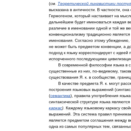
(
см
.
Теоретической
лингвистики
посту
высказана
в
античности
.
В
частности
,
она
Гермогеном
,
который
настаивает
на
мысл
дальнейшем
будет
именоваться
каждая
в
различие
в
именовании
одной
и
той
же
в
конвенционализму
традиционно
является
именования
.
Согласно
этому
убеждению
,
не
может
быть
предметом
конвенции
,
а
д
подход
к
языку
корреспондирует
с
идеей
испорченного
последующими
цивилизац
В
современной
философии
языка
в
с
существенные
из
них
,
по
-
видимому
,
таков
существования
Я
.
к
.
в
сообществе
,
грани
В
качестве
предмета
Я
.
к
.
могут
расс
построения
языковых
выражений
(
синтакс
(
семантика
),
правила
употребления
языка
синтаксической
структуре
языка
являются
каркас
).
Каждому
языковому
каркасу
свой
выражений
.
Эта
система
правил
принима
является
предметом
соглашения
между
в
одна
из
самых
популярных
тем
,
связанны