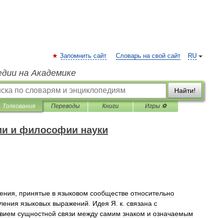
Запомнить сайт
Словарь на свой сайт
RU
едии на Академике
Найти!
Толкования
Переводы
Книги
Игры ⚽
ии и философии науки
ения
,
принятые
в
языковом
сообществе
относительно
ления
языковых
выражений
.
Идея
Я
.
к
.
связана
с
твием
сущностной
связи
между
самим
знаком
и
означаемым