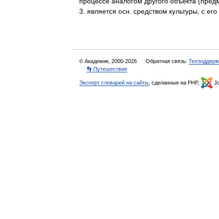
процессе аналогом другого объекта (предм
3. является осн. средством культуры, с
© Академик, 2000-2026
Обратная связь:
Техподдерж
👣 Путешествия
Экспорт словарей на сайты
, сделанные на PHP,
Jo