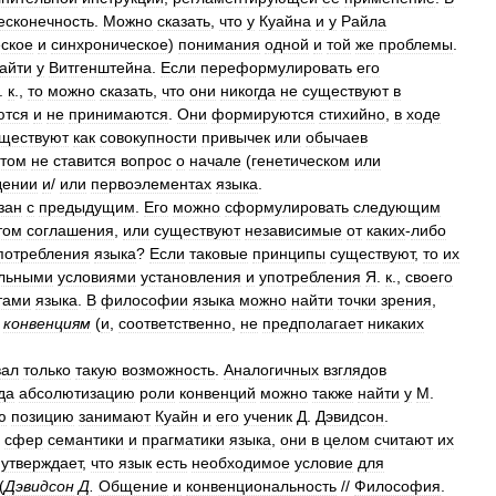
есконечность
.
Можно
сказать
,
что
у
Куайна
и
у
Райла
ское
и
синхроническое
)
понимания
одной
и
той
же
проблемы
.
айти
у
Витгенштейна
.
Если
переформулировать
его
.
к
.,
то
можно
сказать
,
что
они
никогда
не
существуют
в
ются
и
не
принимаются
.
Они
формируются
стихийно
,
в
ходе
ществуют
как
совокупности
привычек
или
обычаев
этом
не
ставится
вопрос
о
начале
(
генетическом
или
дении
и
/
или
первоэлементах
языка
.
зан
с
предыдущим
.
Его
можно
сформулировать
следующим
том
соглашения
,
или
существуют
независимые
от
каких
-
либо
потребления
языка
?
Если
таковые
принципы
существуют
,
то
их
альными
условиями
установления
и
употребления
Я
.
к
.,
своего
тами
языка
.
В
философии
языка
можно
найти
точки
зрения
,
конвенциям
(
и
,
соответственно
,
не
предполагает
никаких
вал
только
такую
возможность
.
Аналогичных
взглядов
да
абсолютизацию
роли
конвенций
можно
также
найти
у
М
.
ю
позицию
занимают
Куайн
и
его
ученик
Д
.
Дэвидсон
.
сфер
семантики
и
прагматики
языка
,
они
в
целом
считают
их
,
утверждает
,
что
язык
есть
необходимое
условие
для
(
Дэвидсон
Д
.
Общение
и
конвенциональность
//
Философия
.