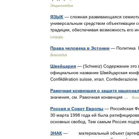
Энциклопедия
ЯЗЫК
— сложная развивающаяся семиоти
универсальным средством объективации со
традиции, обеспечивая возможность его 
словарь
Права человека в Эстонии
— Политика П
Википедия
Швейцария
— (Schweiz) Содержание это ( н
официальное название Швейцарская конфед
Confйdйration suisse, итал. Confederazio
Рамочная конвенция о защите национа
значения, см. Рамочная конвенция …
Вик
Россия и Совет Европы
— Российская Фе
30 марта 1998 года ей была ратифицирова
основных свобод. Тем самым Россия под
ЗНАК
— материальный объект (артефакт