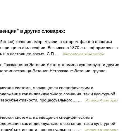
венции" в других словарях:
ействие) течение амер. мысли, в котором фактор практики
о принципа философии. Возникло в 1870 е гг., оформилось в
ось и в настоящее время. С П …
Философская энциклопедия
: Гражданство Эстонии У этого термина существуют и другие
спорт иностранца Эстонии Неграждане Эстонии группа
ческая система, являющаяся специфическим и
держания как индивидуального сознания, так и культурной
интерсубъективности, процессуального… …
История Философии:
ческая система, являющаяся специфическим и
держания как индивидуального сознания, так и культурной
интерсубъективности, процессуального… …
История Философии: