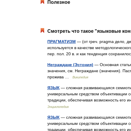
Полезное
Смотреть что такое "языковые кон
ПРАГМАТИЗМ
— (от греч. pragma дело, д
используется в качестве методологическог
пер. пол. 20 в. и как тенденция сохранил
Неграждане (Эстония)
— Основная статья
значения, см. Неграждане (значения). Па
прожива …
Википедия
ЯЗЫК
— сложная развивающаяся семиоти
универсальным средством объективации со
традиции, обеспечивая возможность его 
Энциклопедия
ЯЗЫК
— сложная развивающаяся семиоти
универсальным средством объективации со
традиции, обеспечивая возможность его 