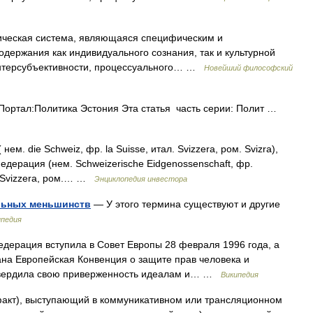
ческая система, являющаяся специфическим и
держания как индивидуального сознания, так и культурной
интерсубъективности, процессуального… …
Новейший философский
ортал:Политика Эстония Эта статья часть серии: Полит …
ем. die Schweiz, фр. la Suisse, итал. Svizzera, ром. Svizra),
ерация (нем. Schweizerische Eidgenossenschaft, фр.
ne Svizzera, ром.… …
Энциклопедия инвестора
льных меньшинств
— У этого термина существуют и другие
ипедия
дерация вступила в Совет Европы 28 февраля 1996 года, а
на Европейская Конвенция о защите прав человека и
твердила свою приверженность идеалам и… …
Википедия
), выступающий в коммуникативном или трансляционном