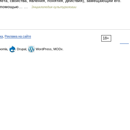
ета, свойства, явления, понятия, действия), замещающий его.
 его помощью… …
Энциклопедия культурологии
ка
,
Реклама на сайте
18+
omla,
Drupal,
WordPress, MODx.