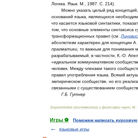
Логика
.
Язык
.
М
.,
1987
.
С
.
214
).
Можно
указать
целый
ряд
концепций
оснований
языка
,
являющихся
необходи
что
касается
языковой
синтактики
,
показа
том
,
что
основные
элементы
синтаксиса
с
трансформационных
правил
(
см
.
Лингви
абсолютизм
характерен
для
концепции
А
прагматики
,
то
важным
для
понимания
м
разрабатываемый
,
в
частности
,
К
.-
О
.
Апе
«
идеальном
коммуникативном
сообществ
человек
.
Между
членами
такого
сообщест
правил
употребления
языка
.
Всякий
актуа
эмпирическом
сообществе
,
но
его
реализ
связанными
с
существованием
сообщест
Г
.
Б
.
Гутнер
Энциклопедия
эпистемологии
и
философии
науки
.
М
.
:
Игры ⚽
Поможем написать курсовую
языковые игры