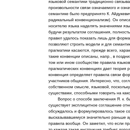
языковой
семантики
традиционно
связыв
произвольности
связи
означаемого
и
озн
семантике
было
предпринято
К
.
Айдукеви
радикальный
конвенционализм
).
Он
опис
носителю
языка
наделять
значениями
яз
будучи
результатом
соглашения
,
полност
правил
удалось
показать
лишь
для
форма
позволяют
строить
модели
и
для
семанти
прагматики
касаются
,
прежде
всего
,
хара
такие
конвенции
описаны
,
напр
.,
в
поздни
том
или
ином
сообществе
правила
языко
прагматических
конвенциях
дает
теория
р
конвенция
определяет
правила
связи
фо
участников
общения
.
Интересно
,
что
,
сог
собственном
смысле
,
языковой
,
поскольку
существами
,
способными
говорить
на
как
Вопрос
о
способе
заключения
Я
.
к
.
б
существует
эксплицитное
соглашение
отн
обсуждалось
и
формулировалось
такое
с
высказывавшемуся
значительно
раньше
а
правила
вообще
.
Он
заметил
,
что
если
пр
то
каждая
такая
инструкция
требует
допол