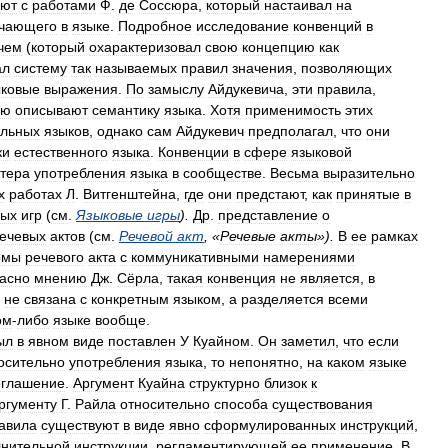
ают
с
работами
Ф
.
де
Соссюра
,
который
настаивал
на
ачающего
в
языке
.
Подробное
исследование
конвенций
в
чем
(
который
охарактеризовал
свою
концепцию
как
ал
систему
так
называемых
правил
значения
,
позволяющих
ыковые
выражения
.
По
замыслу
Айдукевича
,
эти
правила
,
ью
описывают
семантику
языка
.
Хотя
применимость
этих
льных
языков
,
однако
сам
Айдукевич
предполагал
,
что
они
ки
естественного
языка
.
Конвенции
в
сфере
языковой
ктера
употребления
языка
в
сообществе
.
Весьма
выразительно
х
работах
Л
.
Витгенштейна
,
где
они
предстают
,
как
принятые
в
вых
игр
(
см
.
Языковые
игры
).
Др
.
представление
о
ечевых
актов
(
см
.
Речевой
акт
, «
Речевые
акты
»).
В
ее
рамках
рмы
речевого
акта
с
коммуникативными
намерениями
ласно
мнению
Дж
.
Сёрла
,
такая
конвенция
не
является
,
в
не
связана
с
конкретным
языком
,
а
разделяется
всеми
ом
-
либо
языке
вообще
.
ыл
в
явном
виде
поставлен
У
Куайном
.
Он
заметил
,
что
если
осительно
употребления
языка
,
то
непонятно
,
на
каком
языке
оглашение
.
Аргумент
Куайна
структурно
близок
к
ргументу
Г
.
Райла
относительно
способа
существования
авила
существуют
в
виде
явно
сформулированных
инструкций
,
нительной
инструкции
,
регламентирующей
ее
применение
.
В