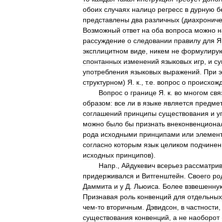
обоих
случаях
налицо
регресс
в
дурную
б
представлены
два
различных
(
диахрониче
Возможный
ответ
на
оба
вопроса
можно
н
рассуждение
о
следовании
правилу
для
Я
эксплицитном
виде
,
никем
не
формулиру
спонтанных
изменений
языковых
игр
,
и
су
употребления
языковых
выражений
.
При
структурном
)
Я
.
к
.,
т
.
е
.
вопрос
о
происхож
Вопрос
о
границе
Я
.
к
.
во
многом
свя
образом:
все
ли
в
языке
является
предме
соглашений
принципы
существования
и
у
можно
было
бы
признать
внеконвенцион
рода
исходными
принципами
или
элемен
согласно
которым
язык
целиком
подчинен
исходных
принципов
).
Напр
.,
Айдукевич
всерьез
рассматри
придерживался
и
Витгенштейн
.
Своего
ро
Даммита
и
у
Д
.
Льюиса
.
Более
взвешенну
Признавая
роль
конвенций
для
отдельных
чем
-
то
вторичным
.
Дэвидсон
,
в
частности
существования
конвенций
,
а
не
наоборот