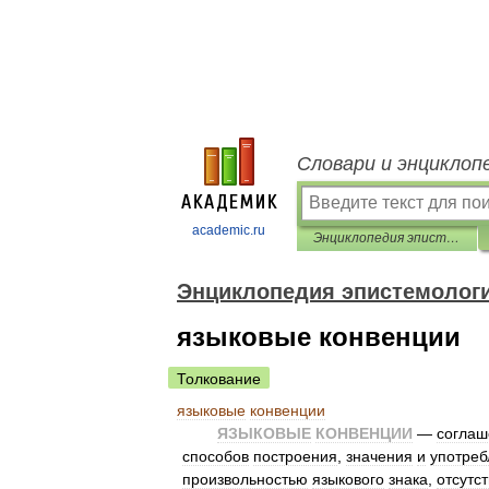
Словари и энциклоп
academic.ru
Энциклопедия эпистемологии и философии науки
Энциклопедия эпистемолог
языковые конвенции
Толкование
языковые
конвенции
ЯЗЫКОВЫЕ
КОНВЕНЦИИ
—
соглаш
способов
построения
,
значения
и
употреб
произвольностью
языкового
знака
,
отсутс